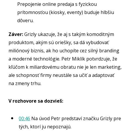
Prepojenie online predaja s fyzickou
prítomnosťou (kiosky, eventy) buduje hlbšiu
dôveru.
Záver:
Grizly ukazuje, že aj s takým komoditným
produktom, akým sú oriešky, sa dá vybudovať
miliónový biznis, ak ho uchopíte cez silný branding
a moderné technológie. Petr Miklík potvrdzuje, že
kľúčom k miliardovému obratu nie je len marketing,
ale schopnosť firmy neustále sa učiť a adaptovať
na zmeny trhu.
V rozhovore sa dozvieš:
00:46
Na úvod Petr predstaví značku Grizly pre
tých, ktorí ju nepoznajú.