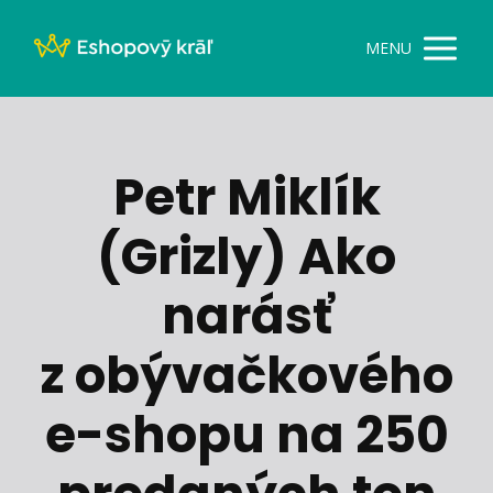
MENU
Petr Miklík
(Grizly) Ako
narásť
z obývačkového
e-shopu na 250