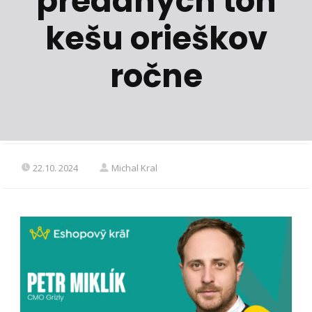
predaných ton
kešu orieškov
ročne
22.10. 2024
Michal Kral