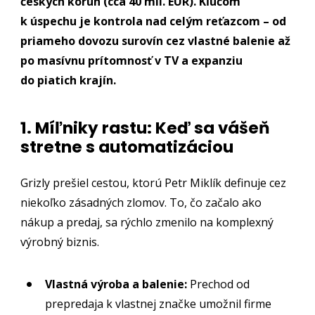
českých korún (cca 40 mil. EUR). Kľúčom
k úspechu je kontrola nad celým reťazcom – od
priameho dovozu surovín cez vlastné balenie až
po masívnu prítomnosť v TV a expanziu
do piatich krajín.
1. Míľniky rastu: Keď sa vášeň
stretne s automatizáciou
Grizly prešiel cestou, ktorú Petr Miklík definuje cez
niekoľko zásadných zlomov. To, čo začalo ako
nákup a predaj, sa rýchlo zmenilo na komplexný
výrobný biznis.
Vlastná výroba a balenie:
Prechod od
prepredaja k vlastnej značke umožnil firme