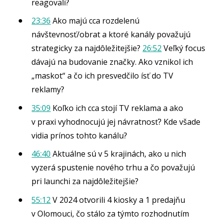
reagovali?
23:36
Ako majú cca rozdelenú
návštevnosť/obrat a ktoré kanály považujú
strategicky za najdôležitejšie?
26:52
Veľký focus
dávajú na budovanie značky. Ako vznikol ich
„maskot“ a čo ich presvedčilo ísť do TV
reklamy?
35:09
Koľko ich cca stojí TV reklama a ako
v praxi vyhodnocujú jej návratnosť? Kde všade
vidia prínos tohto kanálu?
46:40
Aktuálne sú v 5 krajinách, ako u nich
vyzerá spustenie nového trhu a čo považujú
pri launchi za najdôležitejšie?
55:12
V 2024 otvorili 4 kiosky a 1 predajňu
v Olomouci, čo stálo za týmto rozhodnutím