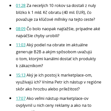
01:28
Za necelých 10 rokov sa dostali z nuly
blízko k 1 mld. Kč obratu (40 mil. EUR), čo
považuje za kľúčové míľniky na tejto ceste?
08:09
Čo bolo naopak najťažšie, prípadne aké
najväčšie chyby urobili?
11:03
Aký podiel na obrate im aktuálne
generuje B2B a akým spôsobom uvažujú
o tom, ktorými kanálmi dostať ich produkty
k zákazníkom?
15:13
Aký je ich postoj k marketplace-om,
využívajú ich? Vníma Petr ich nástup v regióne
skôr ako hrozbu alebo príležitosť?
17:07
Ako veľmi nástup marketplace-ov
ovplyvnil u nich ceny reklamy a ako na to