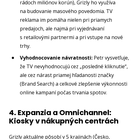
rádoch miliónov korún), Grizly ho využíva
na budovanie masového povedomia. TV
reklama im pomáha nielen pri priamych
predajoch, ale najmä pri vyjednávaní
s retailovými partnermi a pri vstupe na nové
trhy.
Vyhodnocovanie návratnosti:
Petr vysvetľuje,
že TV nevyhodnocujú cez „posledné kliknutie“,
ale cez nárast priamej hľadanosti značky
(Brand Search) a celkové zlepšenie výkonnosti
online kampaní počas trvania spotov.
4. Expanzia a Omnichannel:
Kiosky v nákupných centrách
Grizly aktuálne pôsobí v 5 krajinách (Česko,