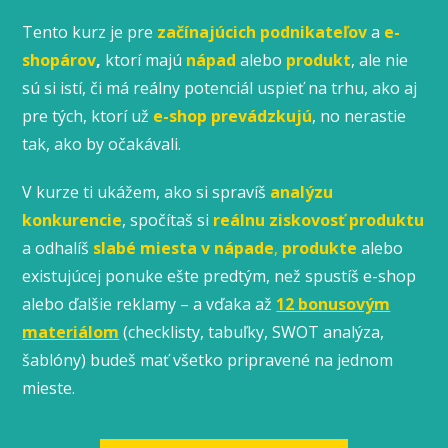
Tento kurz je pre
začínajúcich podnikateľov
a
e-
shopárov
,
ktorí majú
nápad
alebo
produkt
, ale nie
sú si istí, či má reálny potenciál uspieť na trhu, ako aj
pre tých, ktorí už
e-shop prevádzkujú
, no nerastie
tak, ako by očakávali.
V kurze ti ukážem, ako si spravíš
analýzu
konkurencie
, spočítaš si
reálnu ziskovosť produktu
a odhalíš
slabé miesta v nápade
,
produkte
alebo
existujúcej ponuke ešte predtým, než spustíš e-shop
alebo ďalšie reklamy – a vďaka až
12 bonusovým
materiálom
(checklisty, tabuľky, SWOT analýza,
šablóny) budeš mať všetko pripravené na jednom
mieste.