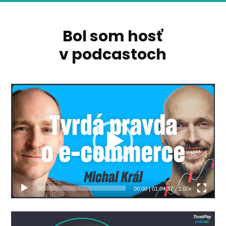
Bol som hosť
v podcastoch
Video
prehrávač
00:00
|
01:04:37
1.00x
Video