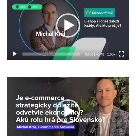
prehrávač
00:00
|
40:48
1.00x
Video
prehrávač