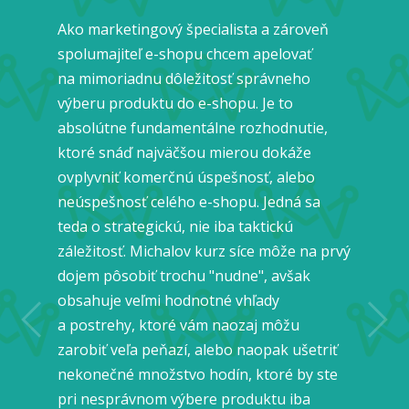
Ako marketingový špecialista a zároveň
spolumajiteľ e-shopu chcem apelovať
na mimoriadnu dôležitosť správneho
výberu produktu do e-shopu. Je to
absolútne fundamentálne rozhodnutie,
ktoré snáď najväčšou mierou dokáže
ovplyvniť komerčnú úspešnosť, alebo
neúspešnosť celého e-shopu. Jedná sa
teda o strategickú, nie iba taktickú
Miki Plichta
záležitosť. Michalov kurz síce môže na prvý
Chief Storytelling Officer
Michal Vrabec
dojem pôsobiť trochu "nudne", avšak
Obchodný a marketingový riaditeľ
abczdravia.sk
obsahuje veľmi hodnotné vhľady
a postrehy, ktoré vám naozaj môžu
zarobiť veľa peňazí, alebo naopak ušetriť
nekonečné množstvo hodín, ktoré by ste
pri nesprávnom výbere produktu iba