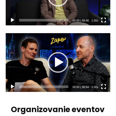
00:00
|
48:46
1.00x
Video
prehrávač
00:00
|
36:54
1.00x
Organizovanie eventov