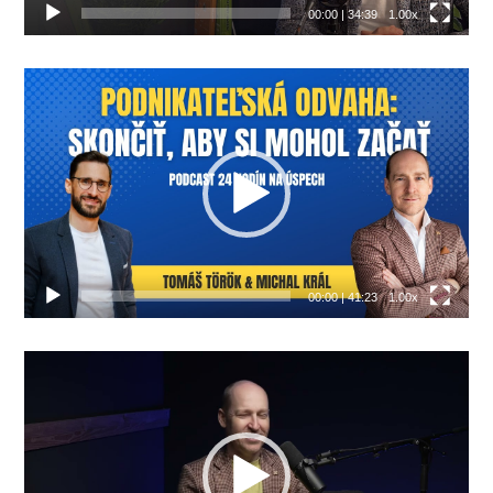
00:00
|
34:39
1.00x
Video
prehrávač
00:00
|
41:23
1.00x
Video
prehrávač