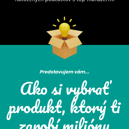
Predstavujem vám...
Ako si vybrať
produkt, ktorý ti
zarobí milióny