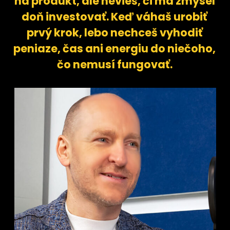
na produkt, ale nevieš, či má zmysel
doň investovať. Keď váhaš urobiť
prvý krok, lebo nechceš vyhodiť
peniaze, čas ani energiu do niečoho,
čo nemusí fungovať.