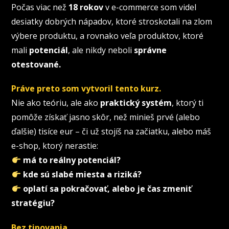
Počas viac než
18 rokov
v e-commerce som videl
desiatky dobrých nápadov, ktoré stroskotali na zlom
výbere produktu, a rovnako veľa produktov, ktoré
mali
potenciál
, ale nikdy neboli
správne
otestované.
Práve preto som vytvoril tento kurz.
Nie ako teóriu, ale ako
praktický systém
, ktorý ti
pomôže získať jasno skôr, než minieš prvé (alebo
ďalšie) tisíce eur – či už stojíš na začiatku, alebo máš
e-shop, ktorý nerastie:
má to reálny potenciál?
kde sú slabé miesta a riziká?
oplatí sa pokračovať, alebo je čas zmeniť
stratégiu?
Bez tipovania.