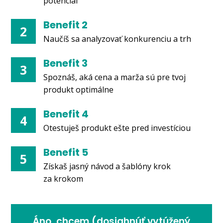
potenciál
Benefit 2
2
Naučíš sa analyzovať konkurenciu a trh
Benefit 3
3
Spoznáš, aká cena a marža sú pre tvoj
produkt optimálne
Benefit 4
4
Otestuješ produkt ešte pred investíciou
Benefit 5
5
Získaš jasný návod a šablóny krok
za krokom
Áno, chcem (dosiahnúť vytúžený