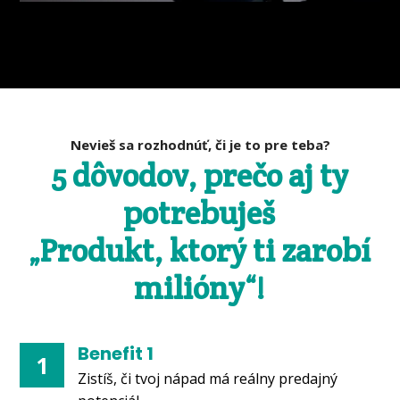
Nevieš sa rozhodnúť, či je to pre teba?
5 dôvodov, prečo aj ty
potrebuješ
„Produkt, ktorý ti zarobí
milióny“!
Benefit 1
1
Zistíš, či tvoj nápad má reálny predajný