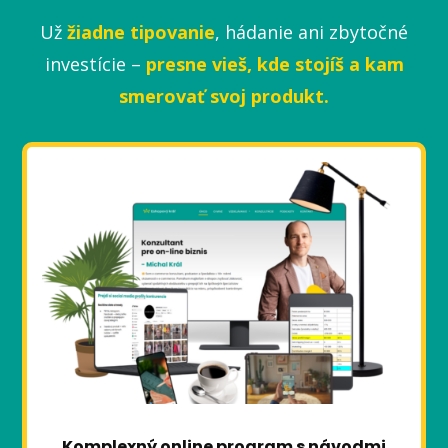
Už
žiadne tipovanie
, hádanie ani zbytočné
investície –
presne vieš, kde stojíš a kam
smerovať svoj produkt.
Komplexný online program s návodmi