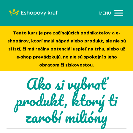
MENU
Tento kurz je pre začínajúcich podnikateľov a e-
shopárov, ktorí majú nápad alebo produkt, ale nie sú
si istí, či má reálny potenciál uspieť na trhu, alebo už
e-shop prevádzkujú, no nie sú spokojní s jeho
obratom či ziskovosťou.
Ako si vybrať
produkt, ktorý ti
zarobí milióny