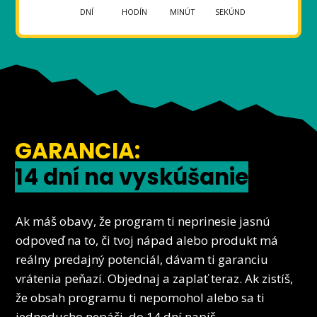
DNÍ
HODÍN
MINÚT
SEKÚND
GARANCIA:
14 dní na vyskúšanie
Ak máš obavy, že program ti neprinesie jasnú
odpoveď na to, či tvoj nápad alebo produkt má
reálny predajný potenciál, dávam ti garanciu
vrátenia peňazí. Objednaj a zaplať teraz. Ak zistíš,
že obsah programu ti nepomohol alebo sa ti
jednoducho nepáči, do 14 dní napíš