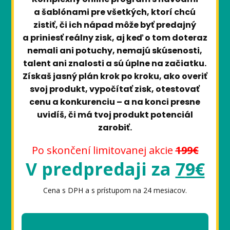
a šablónami pre všetkých, ktorí chcú
zistiť, či ich nápad môže byť predajný
a priniesť reálny zisk, aj keď o tom doteraz
nemali ani potuchy, nemajú skúsenosti,
talent ani znalosti a sú úplne na začiatku.
Získaš jasný plán krok po kroku, ako overiť
svoj produkt, vypočítať zisk, otestovať
cenu a konkurenciu – a na konci presne
uvidíš, či má tvoj produkt potenciál
zarobiť.
Po skončení limitovanej akcie
199€
V predpredaji za
7
9€
Cena s DPH a s prístupom na 24 mesiacov.