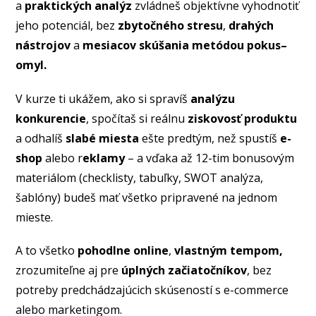
a
praktických analýz
zvládneš objektívne vyhodnotiť
jeho potenciál, bez
zbytočného stresu
,
drahých
nástrojov
a
mesiacov skúšania metódou pokus–
omyl.
V kurze ti ukážem, ako si spravíš
analýzu
konkurencie
, spočítaš si reálnu
ziskovosť produktu
a odhalíš
slabé miesta
ešte predtým, než spustíš
e-
shop
alebo r
eklamy
– a vďaka až 12-tim bonusovým
materiálom (checklisty, tabuľky, SWOT analýza,
šablóny) budeš mať všetko pripravené na jednom
mieste.
A to všetko
pohodlne online
,
vlastným tempom,
zrozumiteľne aj pre
úplných začiatočníkov
, bez
potreby predchádzajúcich skúseností s e-commerce
alebo marketingom.