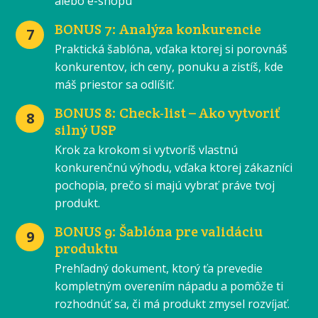
alebo e-shopu
BONUS 7: Analýza konkurencie
7
Praktická šablóna, vďaka ktorej si porovnáš
konkurentov, ich ceny, ponuku a zistíš, kde
máš priestor sa odlíšiť.
BONUS 8: Check-list – Ako vytvoriť
8
silný USP
Krok za krokom si vytvoríš vlastnú
konkurenčnú výhodu, vďaka ktorej zákazníci
pochopia, prečo si majú vybrať práve tvoj
produkt.
BONUS 9: Šablóna pre validáciu
9
produktu
Prehľadný dokument, ktorý ťa prevedie
kompletným overením nápadu a pomôže ti
rozhodnúť sa, či má produkt zmysel rozvíjať.