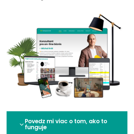
Povedz mi viac o tom, ako to
funguje