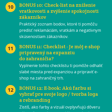
BONUS 10: Check-list na zníženie
10
vratkovosti a zvýšenie spokojnosti
zákazníkov
Praktický zoznam bodov, ktoré ti pomôžu
predísť reklamáciám, vratkám a negatívnym
skúsenostiam zákazníkov.
BONUS 11: Checklist - Je môj e-shop
11
pripravený na expanziu
do zahraničia?
Vyplnenie tohto checklistu ti pomôže odhaliť
slabé miesta pred expanziou a pripraviť e-
shop na zahraničný trh.
BONUS 12: E-book: Akú farbu si
12
vybrať pre svoje logo / tvorba loga
a rebranding
Zistíš, ako farby a vizuál ovplyvňujú dôveru