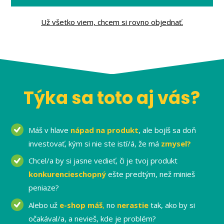
Už všetko viem, chcem si rovno objednať.
Týka sa toto aj vás?
Máš v hlave
nápad na produkt
, ale bojíš sa doň
investovať, kým si nie ste istí/á, že má
zmysel?
Chcel/a by si jasne vedieť, či je tvoj produkt
konkurencieschopný
ešte predtým, než minieš
peniaze?
Alebo už
e-shop máš
,
no
nerastie
tak, ako by si
očakával/a, a nevieš, kde je problém?