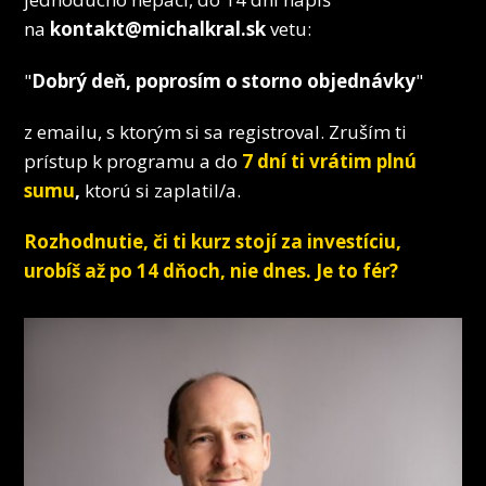
na
kontakt@michalkral.sk
vetu:
"
Dobrý deň, poprosím o storno objednávky
"
z emailu, s ktorým si sa registroval. Zruším ti
prístup k programu a do
7 dní ti vrátim plnú
sumu
,
ktorú si zaplatil/a.
Rozhodnutie, či ti kurz stojí za investíciu,
urobíš až po 14 dňoch, nie dnes. Je to fér?