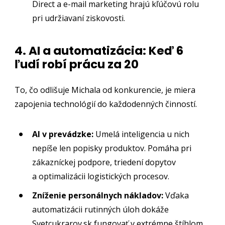
Direct a e-mail marketing hrajú kľúčovú rolu
pri udržiavaní ziskovosti.
4. AI a automatizácia: Keď 6
ľudí robí prácu za 20
To, čo odlišuje Michala od konkurencie, je miera
zapojenia technológií do každodenných činností.
AI v prevádzke:
Umelá inteligencia u nich
nepíše len popisky produktov. Pomáha pri
zákazníckej podpore, triedení dopytov
a optimalizácii logistických procesov.
Zníženie personálnych nákladov:
Vďaka
automatizácii rutinných úloh dokáže
Svetcukrarov.sk fungovať v extrémne štíhlom