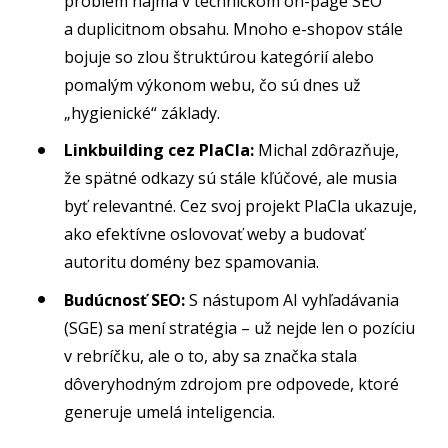
problém najmä v technickom on-page SEO
a duplicitnom obsahu. Mnoho e-shopov stále
bojuje so zlou štruktúrou kategórií alebo
pomalým výkonom webu, čo sú dnes už
„hygienické“ základy.
Linkbuilding cez PlaCla:
Michal zdôrazňuje,
že spätné odkazy sú stále kľúčové, ale musia
byť relevantné. Cez svoj projekt PlaCla ukazuje,
ako efektívne oslovovať weby a budovať
autoritu domény bez spamovania.
Budúcnosť SEO:
S nástupom AI vyhľadávania
(SGE) sa mení stratégia – už nejde len o pozíciu
v rebríčku, ale o to, aby sa značka stala
dôveryhodným zdrojom pre odpovede, ktoré
generuje umelá inteligencia.