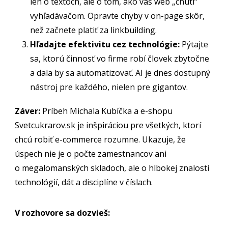
len o textoch, ale o tom, ako váš web „chutí“
vyhľadávačom. Opravte chyby v on-page skôr,
než začnete platiť za linkbuilding.
Hľadajte efektivitu cez technológie:
Pýtajte
sa, ktorú činnosť vo firme robí človek zbytočne
a dala by sa automatizovať. AI je dnes dostupný
nástroj pre každého, nielen pre gigantov.
Záver:
Príbeh Michala Kubíčka a e-shopu
Svetcukrarov.sk je inšpiráciou pre všetkých, ktorí
chcú robiť e-commerce rozumne. Ukazuje, že
úspech nie je o počte zamestnancov ani
o megalomanských skladoch, ale o hlbokej znalosti
technológií, dát a disciplíne v číslach.
V rozhovore sa dozvieš: