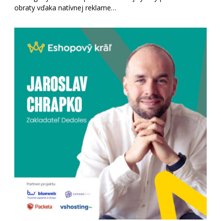
obraty vďaka natívnej reklame…