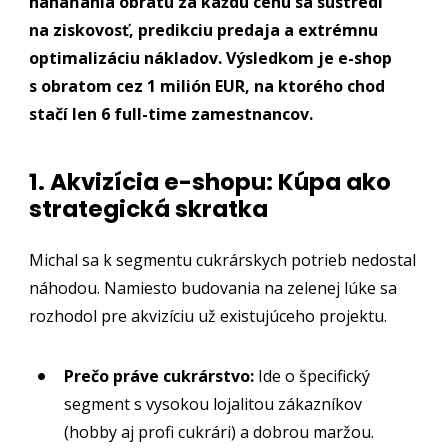
naháňania obratu za každú cenu sa sústredí
na ziskovosť, predikciu predaja a extrémnu
optimalizáciu nákladov. Výsledkom je e-shop
s obratom cez 1 milión EUR, na ktorého chod
stačí len 6 full-time zamestnancov.
1. Akvizícia e-shopu: Kúpa ako
strategická skratka
Michal sa k segmentu cukrárskych potrieb nedostal
náhodou. Namiesto budovania na zelenej lúke sa
rozhodol pre akvizíciu už existujúceho projektu.
Prečo práve cukrárstvo:
Ide o špecifický
segment s vysokou lojalitou zákazníkov
(hobby aj profi cukrári) a dobrou maržou.