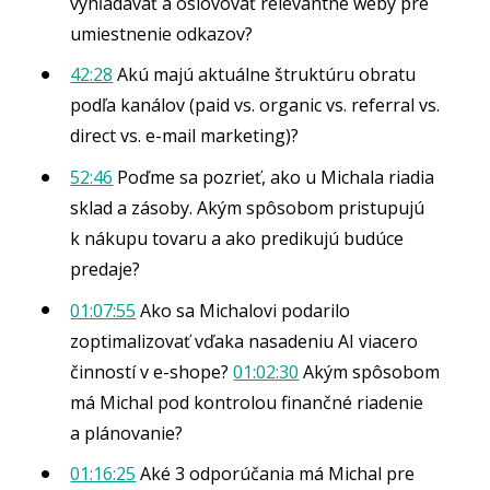
vyhľadávať a oslovovať relevantné weby pre
umiestnenie odkazov?
42:28
Akú majú aktuálne štruktúru obratu
podľa kanálov (paid vs. organic vs. referral vs.
direct vs. e-mail marketing)?
52:46
Poďme sa pozrieť, ako u Michala riadia
sklad a zásoby. Akým spôsobom pristupujú
k nákupu tovaru a ako predikujú budúce
predaje?
01:07:55
Ako sa Michalovi podarilo
zoptimalizovať vďaka nasadeniu AI viacero
činností v e-shope?
01:02:30
Akým spôsobom
má Michal pod kontrolou finančné riadenie
a plánovanie?
01:16:25
Aké 3 odporúčania má Michal pre