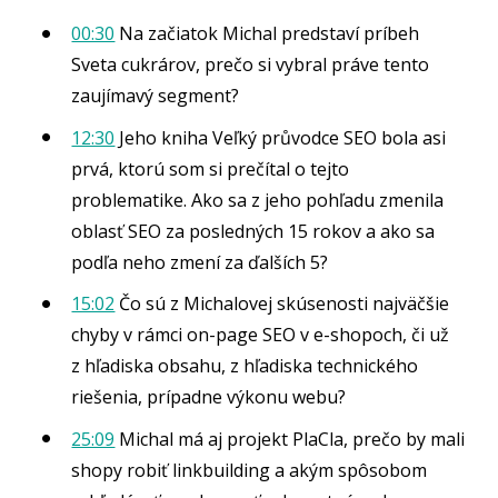
00:30
Na začiatok Michal predstaví príbeh
Sveta cukrárov, prečo si vybral práve tento
zaujímavý segment?
12:30
Jeho kniha Veľký průvodce SEO bola asi
prvá, ktorú som si prečítal o tejto
problematike. Ako sa z jeho pohľadu zmenila
oblasť SEO za posledných 15 rokov a ako sa
podľa neho zmení za ďalších 5?
15:02
Čo sú z Michalovej skúsenosti najväčšie
chyby v rámci on-page SEO v e-shopoch, či už
z hľadiska obsahu, z hľadiska technického
riešenia, prípadne výkonu webu?
25:09
Michal má aj projekt PlaCla, prečo by mali
shopy robiť linkbuilding a akým spôsobom