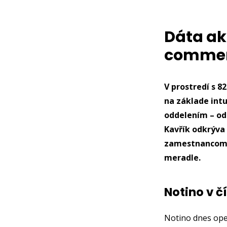
Dáta ak
commerc
V prostredí s 8
na základe int
oddelením – od
Kavřík odkrýva
zamestnancom ť
meradle.
Notino v č
Notino dnes op