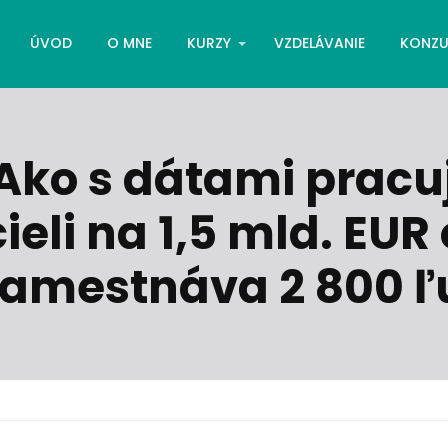
ÚVOD
O MNE
KURZY
VZDELÁVANIE
KONZU
 Ako s dátami pracuj
cieli na 1,5 mld. EUR
zamestnáva 2 800 ľ