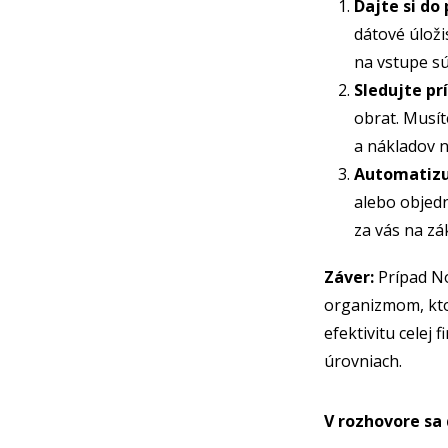
Dajte si do
dátové úložis
na vstupe s
Sledujte pr
obrat. Musít
a nákladov 
Automatizuj
alebo objedn
za vás na zá
Záver:
Prípad No
organizmom, kto
efektivitu celej 
úrovniach.
V rozhovore sa 