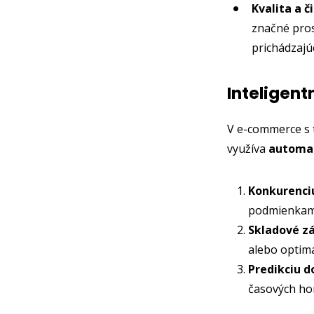
Kvalita a č
značné pros
prichádzajú
Inteligen
V e-commerce s 
využíva
automat
Konkurenciu
podmienkam
Skladové zá
alebo optima
Predikciu d
časových hor