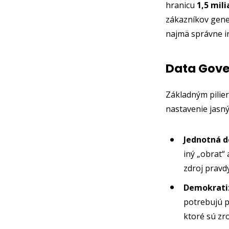
hranicu
1,5 mil
zákazníkov gener
najmä správne i
Data Gove
Základným pilie
nastavenie jasný
Jednotná de
iný „obrat“
zdroj pravdy
Demokratiz
potrebujú p
ktoré sú zr