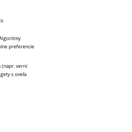
i.
Algoritmy
álne preferencie
(napr. verní
dgety s oveľa
.