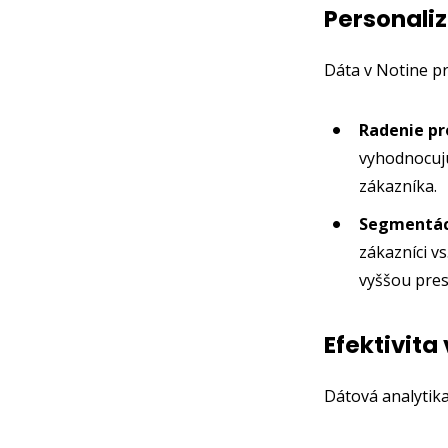
Personali
Dáta v Notine pr
Radenie pr
vyhodnocujú
zákazníka.
Segmentác
zákazníci vs
vyššou pres
Efektivita
Dátová analytika 