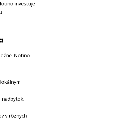
Notino investuje
u
a
možné. Notino
 lokálnym
e nadbytok,
ov v rôznych