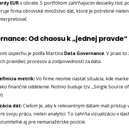
iardy EUR
v obrate. S portfóliom zahŕňajúcim desiatky tisíc p
uje firma obrovské množstvo dát, ktoré je potrebné nielen 
nterpretovať.
rnance: Od chaosu k „jednej pravde“
rom úspechu je podľa Martina
Data Governance
. V praxi t
ch pravidiel, procesov a zodpovedností za dáta.
finícia metrík:
Vo firme nesmie nastať situácia, kde market
 ako finančné oddelenie. Notino buduje tzv. „Single Source of
).
ácia dát:
Cieľom je, aby k relevantným dátam mali prístup vš
re svoju prácu, nielen analytici. To zahŕňa vizualizáciu v da
ozumiteľné aj pre nemanažérske pozície.