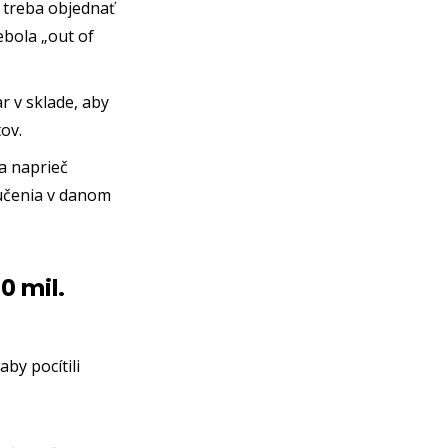
 treba objednať
ebola „out of
r v sklade, aby
tov.
a naprieč
ručenia v danom
0 mil.
by pocítili