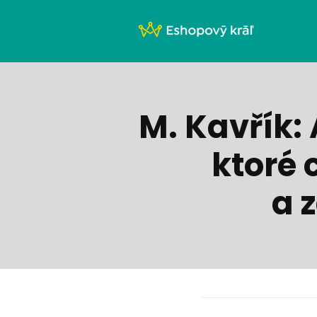
M. Kavřík:
ktoré 
a 