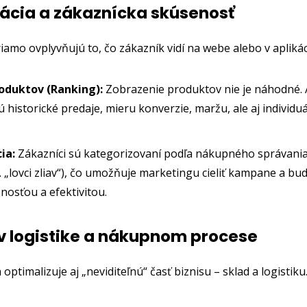
zácia a zákaznícka skúsenosť
iamo ovplyvňujú to, čo zákazník vidí na webe alebo v aplikáci
oduktov (Ranking):
Zobrazenie produktov nie je náhodné. 
 historické predaje, mieru konverzie, maržu, ale aj individu
ia:
Zákazníci sú kategorizovaní podľa nákupného správania 
. „lovci zliav“), čo umožňuje marketingu cieliť kampane a bu
nosťou a efektivitou.
 v logistike a nákupnom procese
optimalizuje aj „neviditeľnú“ časť biznisu – sklad a logistiku