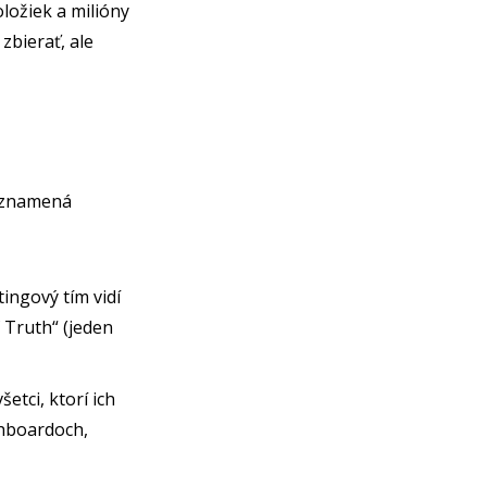
oložiek a milióny
zbierať, ale
o znamená
ingový tím vidí
 Truth“ (jeden
etci, ktorí ich
shboardoch,