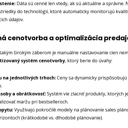
istenie:
Dáta sú cenné len vtedy, ak sú aktuálne a správne. 
triedky do technológií, ktoré automaticky monitorujú kvalit
cich údajov.
tná cenotvorba a optimalizácia predaj
takým širokým záberom je manuálne nastavovanie cien ne
izovaný systém cenotvorby
, ktorý berie do úvahy:
 na jednotlivých trhoch:
Ceny sa dynamicky prispôsobujú
.
soby a obrátkovosť:
Systém vie zlacniť produkty, ktorých j
lizovať maržu pri bestselleroch.
opytu:
Využívajú pokročilé modely na plánovanie sales plán
izontoch (krátkodobé vs. dlhodobé plánovanie).