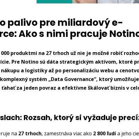
o palivo pre miliardový e-
e: Ako s nimi pracuje Notin
2 000 produktmi na 27 trhoch už nie je možné robiť rozh
uície. Pre Notino sú dáta strategickým aktívom, ktoré 
 nákupu a logistiky až po personalizáciu webu a cenotv
 komplexný systém „Data Governance“, ktorý umožňuje
ahať za jeden povraz a efektívne škálovať biznis v c
íslach: Rozsah, ktorý si vyžaduje prec
eruje na
27 trhoch
, zamestnáva viac ako
2 800 ľudí
a jeho ci