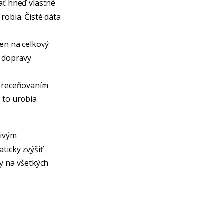
ť hneď vlastné
 robia. Čisté dáta
en na celkový
, dopravy
 preceňovaním
 to urobia
živým
ticky zvýšiť
ry na všetkých