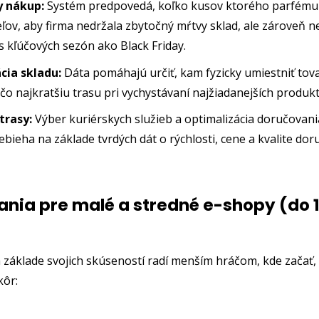
y nákup:
Systém predpovedá, koľko kusov ktorého parfému
ľov, aby firma nedržala zbytočný mŕtvy sklad, ale zároveň n
s kľúčových sezón ako Black Friday.
cia skladu:
Dáta pomáhajú určiť, kam fyzicky umiestniť tova
i čo najkratšiu trasu pri vychystávaní najžiadanejších produk
trasy:
Výber kuriérskych služieb a optimalizácia doručovani
bieha na základe tvrdých dát o rýchlosti, cene a kvalite do
nia pre malé a stredné e-shopy (do 1
 základe svojich skúseností radí menším hráčom, kde začať, a
kôr: