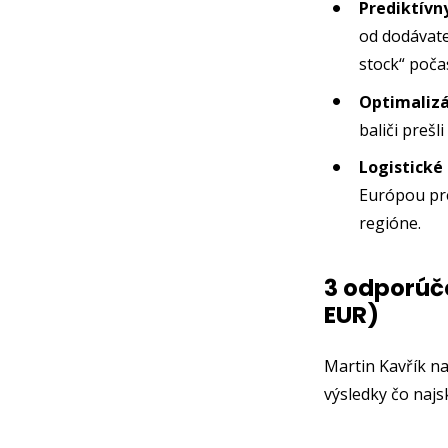
Prediktívn
od dodávate
stock“ poča
Optimalizá
baliči prešl
Logistické 
Európou pre
regióne.
3 odporúča
EUR)
Martin Kavřík na
výsledky čo najs