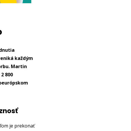
o
odnutia
preniká každým
orbu. Martin
 2 800
eloeurópskom
íznosť
eľom je prekonať