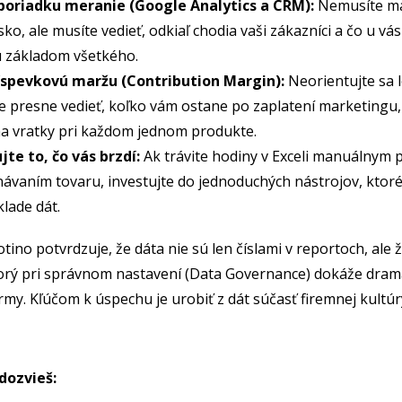
 poriadku meranie (Google Analytics a CRM):
Nemusíte ma
ko, ale musíte vedieť, odkiaľ chodia vaši zákazníci a čo u vás
ú základom všetkého.
íspevkovú maržu (Contribution Margin):
Neorientujte sa l
e presne vedieť, koľko vám ostane po zaplatení marketingu
na vratky pri každom jednom produkte.
te to, čo vás brzdí:
Ak trávite hodiny v Exceli manuálnym
ávaním tovaru, investujte do jednoduchých nástrojov, ktoré
klade dát.
tino potvrdzuje, že dáta nie sú len číslami v reportoch, ale 
rý pri správnom nastavení (Data Governance) dokáže drama
firmy. Kľúčom k úspechu je urobiť z dát súčasť firemnej kultú
dozvieš: