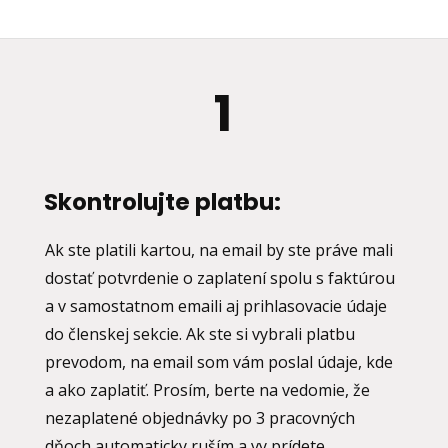
1
Skontrolujte platbu:
Ak ste platili kartou, na email by ste práve mali
dostať potvrdenie o zaplatení spolu s faktúrou
a v samostatnom emaili aj prihlasovacie údaje
do členskej sekcie. Ak ste si vybrali platbu
prevodom, na email som vám poslal údaje, kde
a ako zaplatiť. Prosím, berte na vedomie, že
nezaplatené objednávky po 3 pracovných
dňoch automaticky ruším a vy prídete