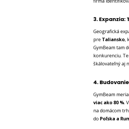
firma identifiko
3. Expanzia:
Geografická exp
pre
Taliansko
, 
GymBeam tam dos
konkurenciu. Ten
škálovateľný aj 
4. Budovanie
GymBeam meria s
viac ako 80 %
. 
na domácom trh
do
Poľska a Ru