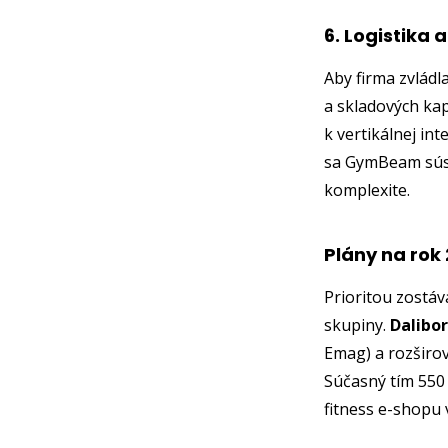
6. Logistika 
Aby firma zvládl
a skladových kap
k vertikálnej int
sa GymBeam sús
komplexite.
Plány na rok
Prioritou zostáv
skupiny.
Dalibo
Emag) a rozširov
Súčasný tím 550 
fitness e-shopu 