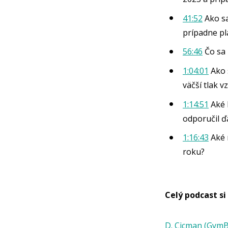
41:52
Ako sa
prípadne pl
56:46
Čo sa 
1:04:01
Ako 
väčší tlak 
1:14:51
Aké k
odporučil ď
1:16:43
Aké m
roku?
Celý podcast si
D. Cicman (GymBe