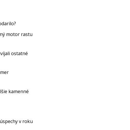
odarilo?
vný motor rastu
íjali ostatné
omer
alšie kamenné
 úspechy v roku