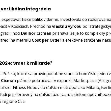
a vertikálna integrácia
a expedovať tisíce balíkov denne, investovala do rozširovan
acít v Košiciach. Prechod na
vlastnú výrobu
bol strategick
egrácii, hoci
Dalibor Cicman
priznáva, že je to komplexný pro
tredí na metriku
Cost per Order
a efektívne stráženie nákl
 2024: Smer k miliarde?
a Poľsko, ktoré sa pravdepodobne stane trhom číslo jeden v 
r Cicman
plánuje pokračovať v expanzii Marketplace (Allegr
ať sieť Fitness Hubov do ďalších metropol ako Miláno, Berlí
ľudí je pripravený na ďalšiu fázu rastu s cieľom upevniť pozí
v regióne CEE.