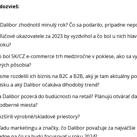
dozvieš:
Dalibor zhodnotil minulý rok? Čo sa podarilo, prípadne nep
ľúčové ukazovatele za 2023 by vyzdvihol a čo bol u nich hla
roku?
 bol SK/CZ e-commerce trh medziročne v poklese, ako sa vyv
orých pôsobia?
sme rozdelili ich biznis na B2C a B2B, aký je tam aktuálny p
isku a aký Dalibor očakáva dlhodobý trend?
 Dalibor pozerá do budúcnosti na retail? Plánujú otvárať ď
 odberné miesta?
zšírili výrobné/skladové priestory?
adu marketingu a značky, čo Dalibor považuje za najväčšie
adne na čo sa budú focusovať v roku 2024?