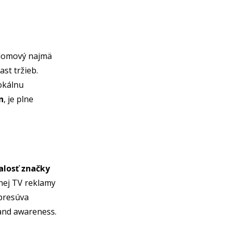
elomový najmä
st tržieb.
lokálnu
n
, je plne
alosť značky
dnej TV reklamy
 presúva
rand awareness.