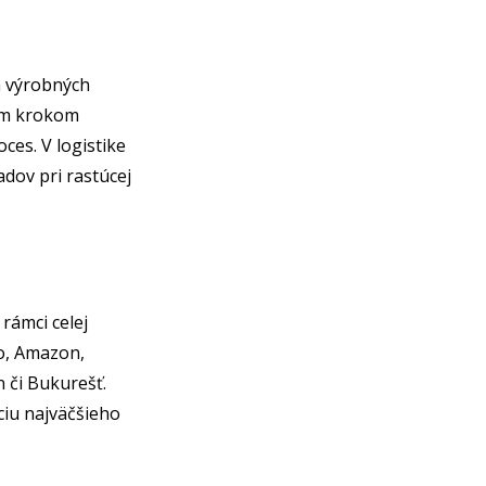
ia výrobných
ým krokom
ces. V logistike
adov pri rastúcej
rámci celej
o, Amazon,
n či Bukurešť.
ciu najväčšieho