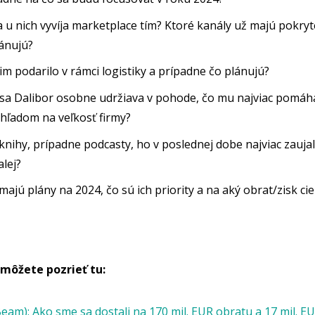
 u nich vyvíja marketplace tím? Ktoré kanály už majú pokryt
ánujú?
im podarilo v rámci logistiky a prípadne čo plánujú?
sa Dalibor osobne udržiava v pohode, čo mu najviac pomáha
vzhľadom na veľkosť firmy?
nihy, prípadne podcasty, ho v poslednej dobe najviac zaujal
alej?
ajú plány na 2024, čo sú ich priority a na aký obrat/zisk cie
 môžete pozrieť tu:
am): Ako sme sa dostali na 170 mil. EUR obratu a 17 mil. EU