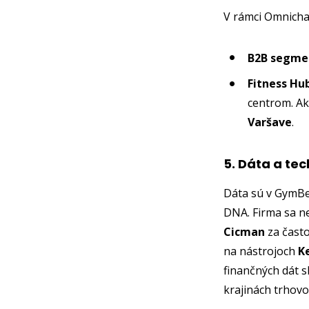
V rámci Omnichan
B2B segme
Fitness Hu
centrom. A
Varšave
.
5. Dáta a te
Dáta sú v GymBe
DNA. Firma sa n
Cicman
za často
na nástrojoch
K
finančných dát s
krajinách trhov