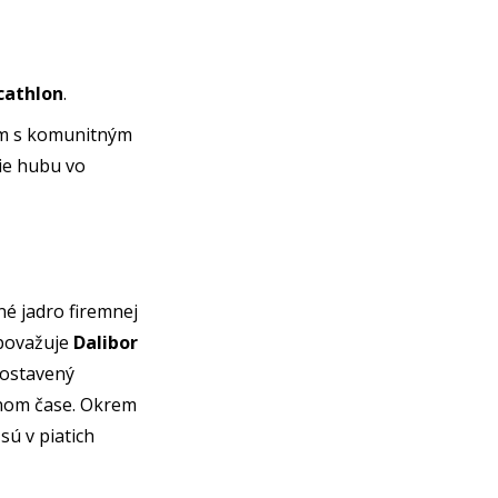
ecathlon
.
om s komunitným
ie hubu vo
é jadro firemnej
 považuje
Dalibor
postavený
álnom čase. Okrem
sú v piatich