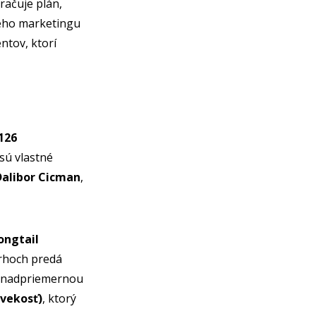
račuje plán,
neho marketingu
ntov, ktorí
126
sú vlastné
Dalibor Cicman
,
ongtail
trhoch predá
 s nadpriemernou
ovekosť)
, ktorý