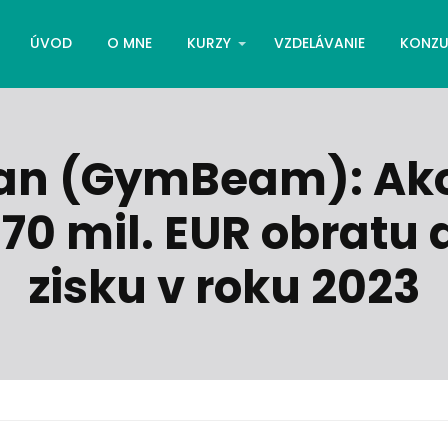
ÚVOD
O MNE
KURZY
VZDELÁVANIE
KONZU
an (GymBeam): Ak
170 mil. EUR obratu a
zisku v roku 2023