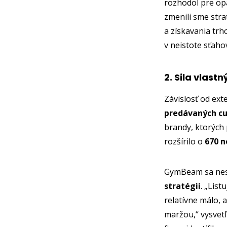
rozhodol pre opa
zmenili sme str
a získavania trh
v neistote sťaho
2. Sila vlast
Závislosť od ex
predávaných cu
brandy, ktorých 
rozšírilo o
670 n
GymBeam sa nesús
stratégii
. „Lis
relatívne málo,
maržou,“ vysvet