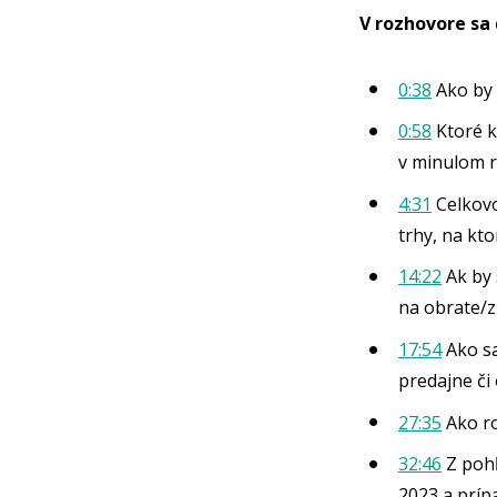
V rozhovore sa 
0:38
Ako by 
0:58
Ktoré k
v minulom 
4:31
Celkovo
trhy, na kt
14:22
Ak by 
na obrate/z
17:54
Ako sa
predajne či
27:35
Ako ro
32:46
Z pohľ
2023 a príp