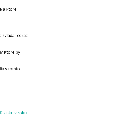
é a ktoré
 zvládať čoraz
i? Ktoré by
lia v tomto
R zisku v roku