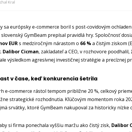
chal Kral
dy sa európsky e-commerce boril s post-covidovým ochlade
 slovenský GymBeam prepísal pravidlá hry. Spoločnosť dosi
ónov EUR
s medziročným nárastom o
66 %
a čistým ziskom (
R
.
Dalibor Cicman
, zakladateľ a CEO, v rozhovore poodhalil,
le výsledkom agresívnej investičnej stratégie a precíznej pr
rast v čase, keď konkurencia šetrila
h e-commerce rástol tempom približne 20 %, celkový priemer
ážne strategické rozhodnutia. Kľúčovým momentom roka 2023
jmä srvátky, ktoré GymBeam nakupoval za historicky nízke 
by si firma ponechala vyššiu maržu ako čistý zisk,
Dalibor 