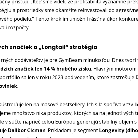
čný prístup: „Keď sme videli, že profitabilita významne prek
atégiu a prostriedky sme okamžite reinvestovali do agresív
ového podielu.“ Tento krok im umožnil rásť na úkor konkure
vali rozpočty.
ných značiek a „Longtail“ stratégia
terných dodávateľov je pre GymBeam minulosťou. Dnes tvorí
dzích značiek len 14 % hrubého zisku
. Hlavným motorom 
portfólio sa len v roku 2023 pod vedením, ktoré zastrešuje
oviniek
.
treďuje len na masové bestsellery. Ich sila spočíva v tzv.
l
tujeme množstvo nika produktov, ktorých sa na jednotlivých 
 ale v súčte naprieč celou Európou generujú stabilný objem
ľuje
Dalibor Cicman
. Príkladom je segment
Longevity (dlh