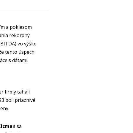
ním a poklesom
ahla rekordný
EBITDA) vo výške
 že tento úspech
áce s dátami.
 firmy ťahali
 boli priaznivé
ceny.
Cicman
sa