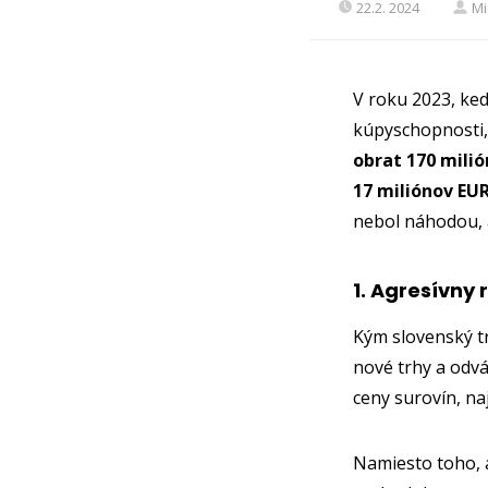
22.2. 2024
Mi
V roku 2023, ke
kúpyschopnosti,
obrat 170 mili
17 miliónov EU
nebol náhodou, a
1. Agresívny 
Kým slovenský tr
nové trhy a odv
ceny surovín, na
Namiesto toho, a