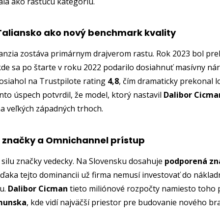
vala ako rastúcu kategóriu.
 Taliansko ako nový benchmark kvality
anzia zostáva primárnym drajverom rastu. Rok 2023 bol pr
kde sa po štarte v roku 2022 podarilo dosiahnuť masívny nára
iahol na Trustpilote rating
4,8
, čím dramaticky prekonal 
to úspech potvrdil, že model, ktorý nastavil
Dalibor Cicma
na veľkých západných trhoch.
 značky a Omnichannel prístup
ilu značky vedecky. Na Slovensku dosahuje
podporená zn
Vďaka tejto dominancii už firma nemusí investovať do nákla
u.
Dalibor Cicman
tieto miliónové rozpočty namiesto toho
munska
, kde vidí najväčší priestor pre budovanie nového b