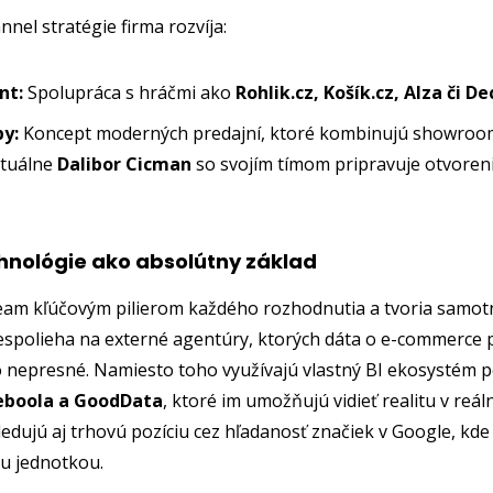
nel stratégie firma rozvíja:
nt:
Spolupráca s hráčmi ako
Rohlik.cz, Košík.cz, Alza či D
by:
Koncept moderných predajní, ktoré kombinujú showro
ktuálne
Dalibor Cicman
so svojím tímom pripravuje otvoren
chnológie ako absolútny základ
am kľúčovým pilierom každého rozhodnutia a tvoria samotn
espolieha na externé agentúry, ktorých dáta o e-commerce
 nepresné. Namiesto toho využívajú vlastný BI ekosystém 
eboola a GoodData
, ktoré im umožňujú vidieť realitu v re
ledujú aj trhovú pozíciu cez hľadanosť značiek v Google, kde 
ou jednotkou.