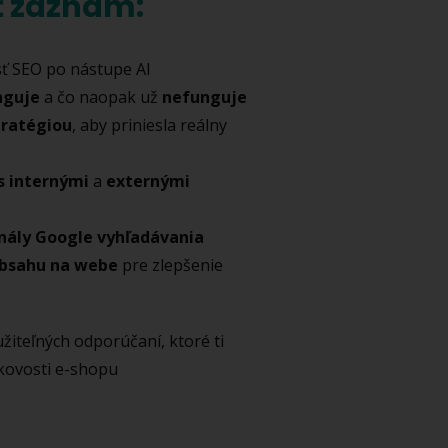
iť záznam:
ť SEO po nástupe AI
nguje
a čo naopak už
nefunguje
tratégiou
, aby priniesla reálny
s internými
a
externými
nály Google vyhľadávania
obsahu na webe
pre zlepšenie
yužiteľných odporúčaní, ktoré ti
skovosti e-shopu