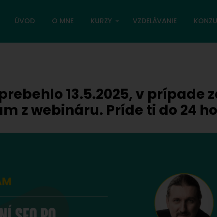
ÚVOD
O MNE
KURZY
VZDELÁVANIE
KONZU
 prebehlo 13.5.2025, v prípade
m z webináru. Príde ti do 24 h