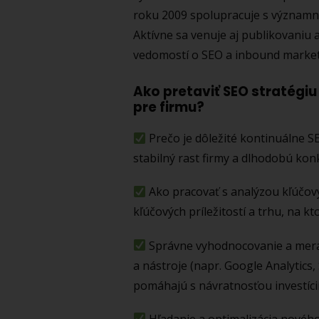
roku 2009 spolupracuje s významn
Aktívne sa venuje aj publikovaniu a
vedomostí o SEO a inbound market
Ako pretaviť SEO stratégi
pre firmu?
Prečo je dôležité kontinuálne SE
stabilný rast firmy a dlhodobú ko
Ako pracovať s analýzou kľúčovýc
kľúčových príležitostí a trhu, na k
Správne vyhodnocovanie a mera
a nástroje (napr. Google Analytics,
pomáhajú s návratnosťou investícií
Hľadanie a optimalizácia novéh