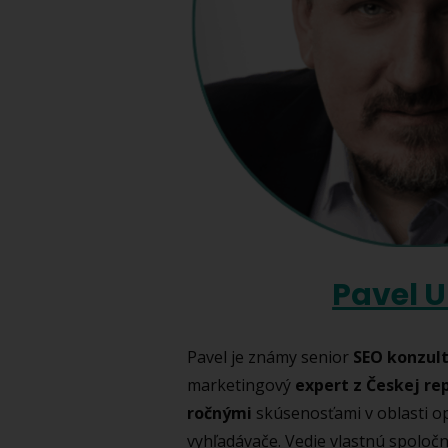
Pavel 
Pavel je známy senior
SEO konzul
marketingový
expert z Českej re
ročnými
skúsenosťami v oblasti op
vyhľadávače. Vedie vlastnú spoloč