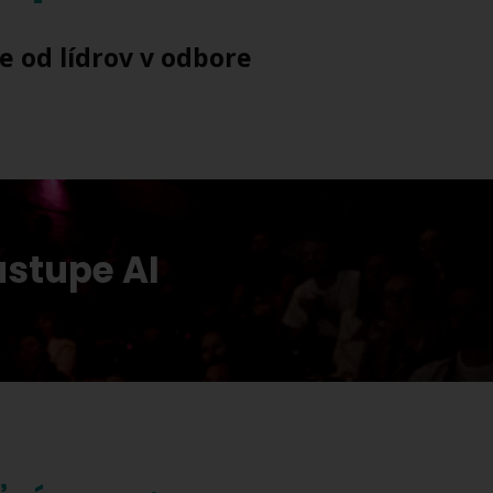
e od lídrov v odbore
ástupe AI