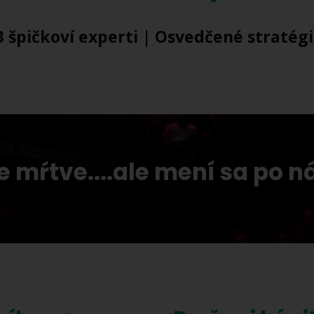
 3 špičkoví experti | Osvedčené stratégi
je mŕtve....ale mení sa po n