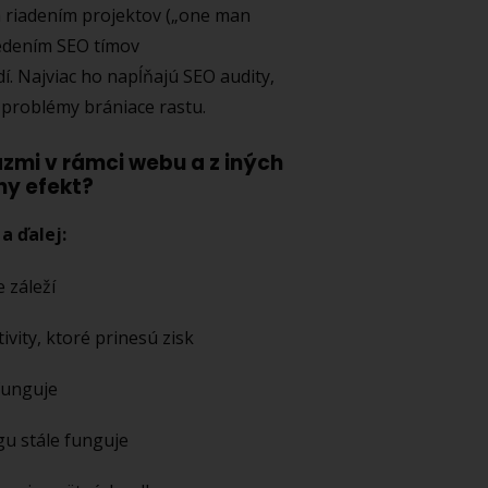
m riadením projektov („one man
vedením SEO tímov
. Najviac ho napĺňajú SEO audity,
 problémy brániace rastu.
zmi v rámci webu a z iných
y efekt?
a ďalej:
 záleží
vity, ktoré prinesú zisk
funguje
gu stále funguje