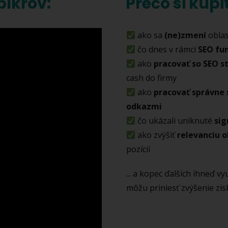
spíkrov:
Prečo si kúp
ako sa
(ne)zmení
oblas
čo dnes v rámci
SEO fu
ako
pracovať so SEO s
cash do firmy
ako
pracovať správne 
odkazmi
čo ukázali uniknuté
sig
ako zvýšiť
relevanciu 
pozícií
... a kopec ďalších ihneď v
môžu priniesť zvýšenie zi