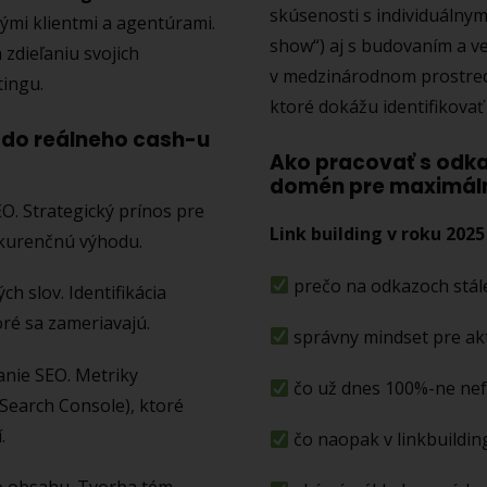
skúsenosti s individuálny
ými klientmi a agentúrami.
show“) aj s budovaním a 
 zdieľaniu svojich
v medzinárodnom prostredí
ingu.
ktoré dokážu identifikovať
u do reálneho cash-u
Ako pracovať s odka
domén pre maximáln
O. Strategický prínos pre
Link building v roku 2025 
nkurenčnú výhodu.
prečo na odkazoch stále
h slov. Identifikácia
toré sa zameriavajú.
správny mindset pre akti
nie SEO. Metriky
čo už dnes 100%-ne ne
 Search Console), ktoré
.
čo naopak v linkbuildin
o obsahu. Tvorba tém