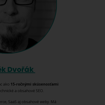
ěk Dvořák
ac ako
15-ročnými skúsenosťami
technické a obsahové SEO.
erce, SaaS aj obsahové weby. Má