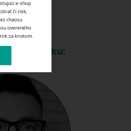
xistujúci e-shop
brat či zisk,
bez chaosu
cou overeného
krok za krokom.
ertov v Česku:
z