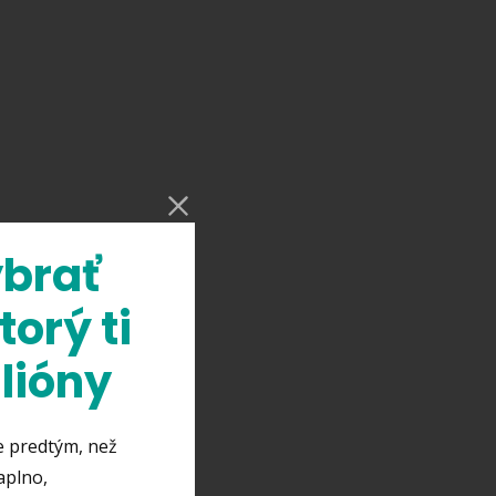
ybrať
torý ti
lióny
e predtým, než
aplno,