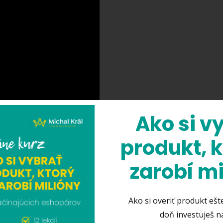
Ako si v
produkt, k
zarobí mi
Ako si overiť produkt ešt
doň investuješ n