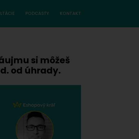
LTÁCIE
PODCASTY
KONTAKT
 záujmu si môžeš
od. od úhrady.